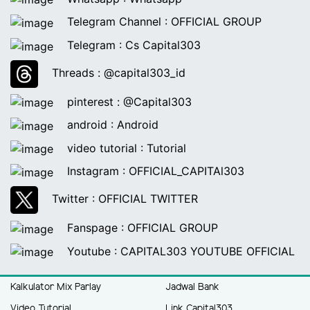
Telegram Channel : OFFICIAL GROUP
Telegram : Cs Capital303
Threads : @capital303_id
pinterest : @Capital303
android : Android
video tutorial : Tutorial
Instagram : OFFICIAL_CAPITAl303
Twitter : OFFICIAL TWITTER
Fanspage : OFFICIAL GROUP
Youtube : CAPITAL303 YOUTUBE OFFICIAL
Kalkulator Mix Parlay
Jadwal Bank
Video Tutorial
Link Capital303