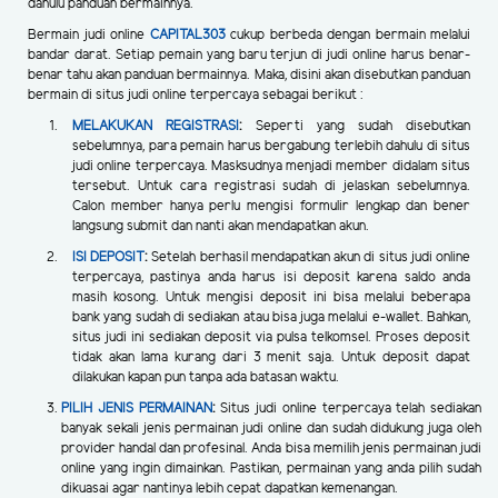
dahulu panduan bermainnya.
Bermain judi online
CAPITAL303
cukup berbeda dengan bermain melalui
bandar darat. Setiap pemain yang baru terjun di judi online harus benar-
benar tahu akan panduan bermainnya. Maka, disini akan disebutkan panduan
bermain di situs judi online terpercaya sebagai berikut :
MELAKUKAN REGISTRASI
:
Seperti yang sudah disebutkan
sebelumnya, para pemain harus bergabung terlebih dahulu di situs
judi online terpercaya. Masksudnya menjadi member didalam situs
tersebut. Untuk cara registrasi sudah di jelaskan sebelumnya.
Calon member hanya perlu mengisi formulir lengkap dan bener
langsung submit dan nanti akan mendapatkan akun.
ISI DEPOSIT
:
Setelah berhasil mendapatkan akun di situs judi online
terpercaya, pastinya anda harus isi deposit karena saldo anda
masih kosong. Untuk mengisi deposit ini bisa melalui beberapa
bank yang sudah di sediakan atau bisa juga melalui e-wallet. Bahkan,
situs judi ini sediakan deposit via pulsa telkomsel. Proses deposit
tidak akan lama kurang dari 3 menit saja. Untuk deposit dapat
dilakukan kapan pun tanpa ada batasan waktu.
PILIH JENIS PERMAINAN
:
Situs judi online terpercaya telah sediakan
banyak sekali jenis permainan judi online dan sudah didukung juga oleh
provider handal dan profesinal. Anda bisa memilih jenis permainan judi
online yang ingin dimainkan. Pastikan, permainan yang anda pilih sudah
dikuasai agar nantinya lebih cepat dapatkan kemenangan.