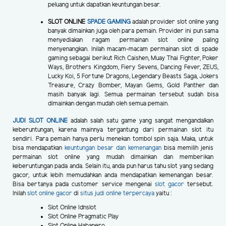
peluang untuk dapatkan keuntungan besar.
SLOT ONLINE
SPADE GAMING
adalah provider slot online yang
banyak dimainkan juga oleh para pemain. Provider ini pun sama
menyediakan ragam permainan slot online paling
menyenangkan. Inilah macam-macam permainan slot di spade
gaming sebagai berikut Rich Caishen, Muay Thai Fighter, Poker
Ways, Brothers Kingdom, Fiery Sevens, Dancing Fever, ZEUS,
Lucky Koi, 5 Fortune Dragons, Legendary Beasts Saga, Jokers
Treasure, Crazy Bomber, Mayan Gems, Gold Panther dan
masih banyak lagi. Semua permainan tersebut sudah bisa
dimainkan dengan mudah oleh semua pemain.
JUDI SLOT ONLINE
adalah salah satu game yang sangat mengandalkan
keberuntungan, karena mainnya tergantung dari permainan slot itu
sendiri. Para pemain hanya perlu menekan tombol spin saja. Maka, untuk
bisa mendapatkan
keuntungan besar dan kemenangan
bisa memilih jenis
permainan slot online yang mudah dimainkan dan memberikan
keberuntungan pada anda. Selain itu, anda pun harus tahu slot yang sedang
gacor, untuk lebih memudahkan anda mendapatkan kemenangan besar.
Bisa bertanya pada customer service mengenai
slot gacor
tersebut.
Inilah
slot online gacor
di
situs judi online terpercaya
yaitu :
Slot Online Idnslot
Slot Online Pragmatic Play
Slot Online Habanero