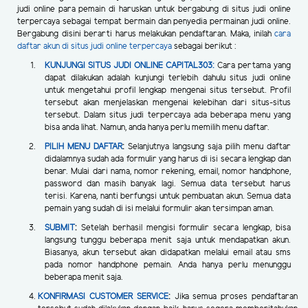
judi online para pemain di haruskan untuk bergabung di situs judi online
terpercaya sebagai tempat bermain dan penyedia permainan judi online.
Bergabung disini berarti harus melakukan pendaftaran. Maka, inilah
cara
daftar akun di situs judi online terpercaya
sebagai berikut :
KUNJUNGI SITUS JUDI ONLINE
CAPITAL303:
Cara pertama yang
dapat dilakukan adalah kunjungi terlebih dahulu situs judi online
untuk mengetahui profil lengkap mengenai situs tersebut. Profil
tersebut akan menjelaskan mengenai kelebihan dari situs-situs
tersebut. Dalam situs judi terpercaya ada beberapa menu yang
bisa anda lihat. Namun, anda hanya perlu memilih menu daftar.
PILIH MENU DAFTAR
:
Selanjutnya langsung saja pilih menu daftar
didalamnya sudah ada formulir yang harus di isi secara lengkap dan
benar. Mulai dari nama, nomor rekening, email, nomor handphone,
password dan masih banyak lagi. Semua data tersebut harus
terisi. Karena, nanti berfungsi untuk pembuatan akun. Semua data
pemain yang sudah di isi melalui formulir akan tersimpan aman.
SUBMIT
:
Setelah berhasil mengisi formulir secara lengkap, bisa
langsung tunggu beberapa menit saja untuk mendapatkan akun.
Biasanya, akun tersebut akan didapatkan melalui email atau sms
pada nomor handphone pemain. Anda hanya perlu menunggu
beberapa menit saja.
KONFIRMASI CUSTOMER SERVICE
:
Jika semua proses pendaftaran