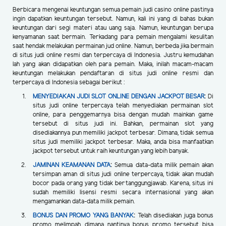
Berbicara mengenai keuntungan semua pemain judi casino online pastinya
ingin dapatkan keuntungan tersebut. Namun, kali ini yang di bahas bukan
keuntungan dari segi materi atau uang saja. Namun, keuntungan berupa
kenyamanan saat bermain. Terkadang para pemain mengalami kesulitan
saat hendak melakukan permainan jud online. Namun, berbeda jika bermain
di situs judi online resmi dan terpercaya di Indonesia. Justru kemudahan
lah yang akan didapatkan oleh para pemain. Maka, inilah macam-macam
keuntungan melakukan pendaftaran di situs judi online resmi dan
terpercaya di Indonesia sebagai berikut :
MENYEDIAKAN JUDI SLOT ONLINE DENGAN JACKPOT BESAR
:
Di
situs judi online terpercaya telah menyediakan permainan slot
online, para penggemarnya bisa dengan mudah mainkan game
tersebut di situs judi ini. Bahkan, permainan slot yang
disediakannya pun memiliki jackpot terbesar. Dimana, tidak semua
situs judi memiliki jackpot terbesar. Maka, anda bisa manfaatkan
jackpot tersebut untuk raih keuntungan yang lebih banyak.
JAMINAN KEAMANAN DATA
:
Semua data-data milik pemain akan
tersimpan aman di situs judi online terpercaya, tidak akan mudah
bocor pada orang yang tidak bertanggungjawab. Karena, situs ini
sudah memiliki lisensi resmi secara internasional yang akan
mengamankan data-data milik pemain.
BONUS DAN PROMO YANG BANYAK
:
Telah disediakan juga bonus
promo melimpah, dimana nantinya bonus promo tersebut bisa