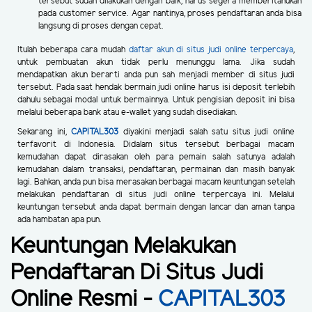
tersebut sudah dilakukan dengan baik, harus segera memberitahukan
pada customer service. Agar nantinya, proses pendaftaran anda bisa
langsung di proses dengan cepat.
Itulah beberapa cara mudah
daftar akun di situs judi online terpercaya
,
untuk pembuatan akun tidak perlu menunggu lama. Jika sudah
mendapatkan akun berarti anda pun sah menjadi member di situs judi
tersebut. Pada saat hendak bermain judi online harus isi deposit terlebih
dahulu sebagai modal untuk bermainnya. Untuk pengisian deposit ini bisa
melalui beberapa bank atau e-wallet yang sudah disediakan.
Sekarang ini,
CAPITAL303
diyakini menjadi salah satu situs judi online
terfavorit di Indonesia. Didalam situs tersebut berbagai macam
kemudahan dapat dirasakan oleh para pemain salah satunya adalah
kemudahan dalam transaksi, pendaftaran, permainan dan masih banyak
lagi. Bahkan, anda pun bisa merasakan berbagai macam keuntungan setelah
melakukan pendaftaran di situs judi online terpercaya ini. Melalui
keuntungan tersebut anda dapat bermain dengan lancar dan aman tanpa
ada hambatan apa pun.
Keuntungan Melakukan
Pendaftaran Di Situs Judi
Online Resmi -
CAPITAL303