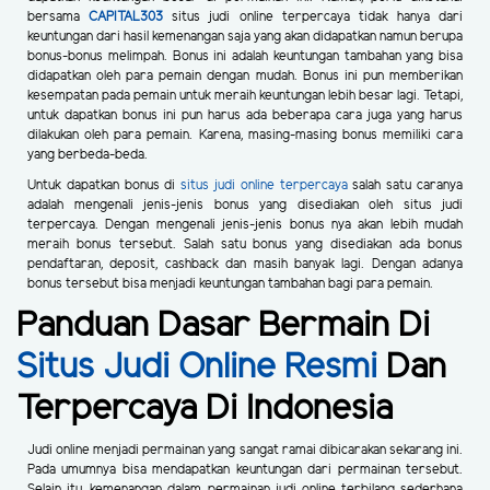
bersama
CAPITAL303
situs judi online terpercaya tidak hanya dari
keuntungan dari hasil kemenangan saja yang akan didapatkan namun berupa
bonus-bonus melimpah. Bonus ini adalah keuntungan tambahan yang bisa
didapatkan oleh para pemain dengan mudah. Bonus ini pun memberikan
kesempatan pada pemain untuk meraih keuntungan lebih besar lagi. Tetapi,
untuk dapatkan bonus ini pun harus ada beberapa cara juga yang harus
dilakukan oleh para pemain. Karena, masing-masing bonus memiliki cara
yang berbeda-beda.
Untuk dapatkan bonus di
situs judi online terpercaya
salah satu caranya
adalah mengenali jenis-jenis bonus yang disediakan oleh situs judi
terpercaya. Dengan mengenali jenis-jenis bonus nya akan lebih mudah
meraih bonus tersebut. Salah satu bonus yang disediakan ada bonus
pendaftaran, deposit, cashback dan masih banyak lagi. Dengan adanya
bonus tersebut bisa menjadi keuntungan tambahan bagi para pemain.
Panduan Dasar Bermain Di
Situs Judi Online Resmi
Dan
Terpercaya Di Indonesia
Judi online menjadi permainan yang sangat ramai dibicarakan sekarang ini.
Pada umumnya bisa mendapatkan keuntungan dari permainan tersebut.
Selain itu, kemenangan dalam permainan judi online terbilang sederhana