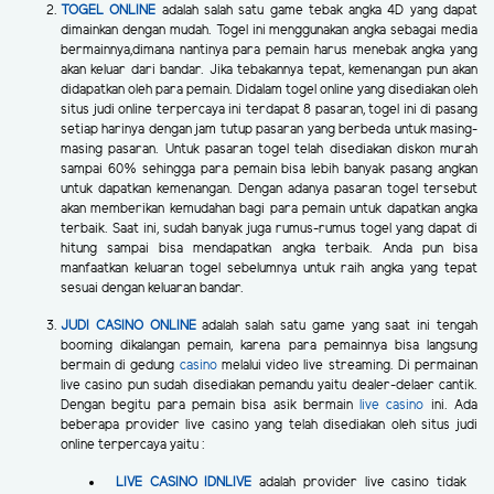
TOGEL ONLINE
adalah salah satu game tebak angka 4D yang dapat
dimainkan dengan mudah. Togel ini menggunakan angka sebagai media
bermainnya,dimana nantinya para pemain harus menebak angka yang
akan keluar dari bandar. Jika tebakannya tepat, kemenangan pun akan
didapatkan oleh para pemain. Didalam togel online yang disediakan oleh
situs judi online terpercaya ini terdapat 8 pasaran, togel ini di pasang
setiap harinya dengan jam tutup pasaran yang berbeda untuk masing-
masing pasaran. Untuk pasaran togel telah disediakan diskon murah
sampai 60% sehingga para pemain bisa lebih banyak pasang angkan
untuk dapatkan kemenangan. Dengan adanya pasaran togel tersebut
akan memberikan kemudahan bagi para pemain untuk dapatkan angka
terbaik. Saat ini, sudah banyak juga rumus-rumus togel yang dapat di
hitung sampai bisa mendapatkan angka terbaik. Anda pun bisa
manfaatkan keluaran togel sebelumnya untuk raih angka yang tepat
sesuai dengan keluaran bandar.
JUDI CASINO ONLINE
adalah salah satu game yang saat ini tengah
booming dikalangan pemain, karena para pemainnya bisa langsung
bermain di gedung
casino
melalui video live streaming. Di permainan
live casino pun sudah disediakan pemandu yaitu dealer-delaer cantik.
Dengan begitu para pemain bisa asik bermain
live casino
ini. Ada
beberapa provider live casino yang telah disediakan oleh situs judi
online terpercaya yaitu :
LIVE CASINO IDNLIVE
adalah provider live casino tidak