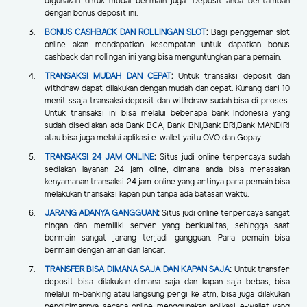
digunakan untuk modal bermain juga. Deposit anda bertambah
dengan bonus deposit ini.
BONUS CASHBACK DAN ROLLINGAN SLOT
:
Bagi penggemar slot
online akan mendapatkan kesempatan untuk dapatkan bonus
cashback dan rollingan ini yang bisa menguntungkan para pemain.
TRANSAKSI MUDAH DAN CEPAT
:
Untuk transaksi deposit dan
withdraw dapat dilakukan dengan mudah dan cepat. Kurang dari 10
menit ssaja transaksi deposit dan withdraw sudah bisa di proses.
Untuk transaksi ini bisa melalui beberapa bank Indonesia yang
sudah disediakan ada Bank BCA, Bank BNI,Bank BRI,Bank MANDIRI
atau bisa juga melalui aplikasi e-wallet yaitu OVO dan Gopay.
TRANSAKSI 24 JAM ONLINE
:
Situs judi online terpercaya sudah
sediakan layanan 24 jam oline, dimana anda bisa merasakan
kenyamanan transaksi 24 jam online yang artinya para pemain bisa
melakukan transaksi kapan pun tanpa ada batasan waktu.
JARANG ADANYA GANGGUAN
:
Situs judi online terpercaya sangat
ringan dan memiliki server yang berkualitas, sehingga saat
bermain sangat jarang terjadi gangguan. Para pemain bisa
bermain dengan aman dan lancar.
TRANSFER BISA DIMANA SAJA DAN KAPAN SAJA
:
Untuk transfer
deposit bisa dilakukan dimana saja dan kapan saja bebas, bisa
melalui m-banking atau langsung pergi ke atm, bisa juga dilakukan
pengirimannya secara online menggunakan aplikasi e-wallet yang