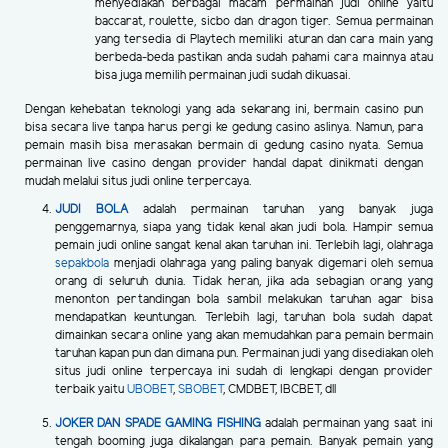
menyediakan berbagai macam permainan judi online yaitu
baccarat, roulette, sicbo dan dragon tiger. Semua permainan
yang tersedia di Playtech memiliki aturan dan cara main yang
berbeda-beda pastikan anda sudah pahami cara mainnya atau
bisa juga memilih permainan judi sudah dikuasai.
Dengan kehebatan teknologi yang ada sekarang ini, bermain casino pun
bisa secara live tanpa harus pergi ke gedung casino aslinya. Namun, para
pemain masih bisa merasakan bermain di gedung casino nyata. Semua
permainan live casino dengan provider handal dapat dinikmati dengan
mudah melalui situs judi online terpercaya.
JUDI BOLA
adalah permainan taruhan yang banyak juga
penggemarnya, siapa yang tidak kenal akan judi bola. Hampir semua
pemain judi online sangat kenal akan taruhan ini. Terlebih lagi, olahraga
sepakbola
menjadi olahraga yang paling banyak digemari oleh semua
orang di seluruh dunia. Tidak heran, jika ada sebagian orang yang
menonton pertandingan bola sambil melakukan taruhan agar bisa
mendapatkan keuntungan. Terlebih lagi, taruhan bola sudah dapat
dimainkan secara online yang akan memudahkan para pemain bermain
taruhan kapan pun dan dimana pun. Permainan judi yang disediakan oleh
situs judi online terpercaya ini sudah di lengkapi dengan provider
terbaik yaitu
UBOBET
,
SBOBET
, CMDBET, IBCBET, dll
JOKER DAN SPADE GAMING FISHING
adalah permainan yang saat ini
tengah booming juga dikalangan para pemain. Banyak pemain yang