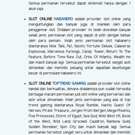
Semua permainan tersebut dapat dinikmati hanya dengan 1
akun saja.
SLOT ONLINE
HABANERO
adalah provider slot online yang
menguntungkan dan banyak juga di mainkan oleh para
penggemar slot. Didalam provider ini telah disedikan banyak
sekali jenis permainan slot yang dapat di pilih dengan bebas
oleh para pemain. Inilah jenis permainan slot habanero
diantaranya Nine Tails, Fly!, Mystic Fortune Deluxe, Calaveras
Explosivas, Marvelous Furlongs, Candy Tower, Return To The
Feature, Before Time Runs Out, Orbs Of Atlantis, Wealth Inn
dan masih banyak lagi. Semua permainan tersebut sangat asik
dimainkan dan memiliki peluang untuk dapatkan keuntungan
besar di permaiann habanero ini.
SLOT ONLINE
TOPTREND GAMING
adalah provider slot online
handal dan berkualitas, dimana didalamnya pun sudah tersedia
berbagai macam permainan judi slot online yang bervariasi dan
asik untuk dimainkan. Inilah jenis permainan yang ada di top
trend gaming diantaranya Royal Rumble, Hachis Quest Of
Heroes, Pirate Treasure, Jorgen From Bergen, Mega Phoenix,
Five Princesses, Storm of Egypt, Sea God, Wild West H5, Book
of the West, Wild Land, Grockels Cauldron, Rainbow Gold,
Golden Reindeer, Spin City dan masih banyak lagi. Semua
permainan tersebut sangat seru untuk dimainkan dan memiliki