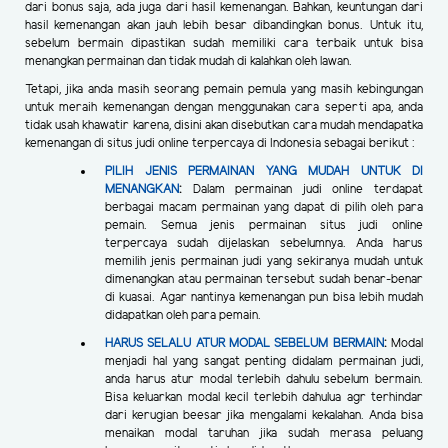
dari bonus saja, ada juga dari hasil kemenangan. Bahkan, keuntungan dari
hasil kemenangan akan jauh lebih besar dibandingkan bonus. Untuk itu,
sebelum bermain dipastikan sudah memiliki cara terbaik untuk bisa
menangkan permainan dan tidak mudah di kalahkan oleh lawan.
Tetapi, jika anda masih seorang pemain pemula yang masih kebingungan
untuk meraih kemenangan dengan menggunakan cara seperti apa, anda
tidak usah khawatir karena, disini akan disebutkan cara mudah mendapatka
kemenangan di situs judi online terpercaya di Indonesia sebagai berikut :
PILIH JENIS PERMAINAN YANG MUDAH UNTUK DI
MENANGKAN
:
Dalam permainan judi online terdapat
berbagai macam permainan yang dapat di pilih oleh para
pemain. Semua jenis permainan situs judi online
terpercaya sudah dijelaskan sebelumnya. Anda harus
memilih jenis permainan judi yang sekiranya mudah untuk
dimenangkan atau permainan tersebut sudah benar-benar
di kuasai. Agar nantinya kemenangan pun bisa lebih mudah
didapatkan oleh para pemain.
HARUS SELALU ATUR MODAL SEBELUM BERMAIN
:
Modal
menjadi hal yang sangat penting didalam permainan judi,
anda harus atur modal terlebih dahulu sebelum bermain.
Bisa keluarkan modal kecil terlebih dahulua agr terhindar
dari kerugian beesar jika mengalami kekalahan. Anda bisa
menaikan modal taruhan jika sudah merasa peluang