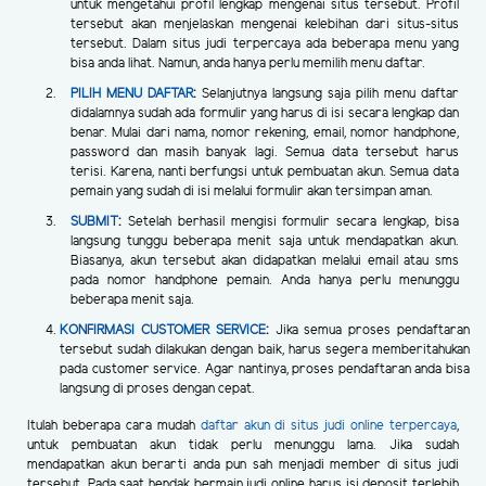
untuk mengetahui profil lengkap mengenai situs tersebut. Profil
tersebut akan menjelaskan mengenai kelebihan dari situs-situs
tersebut. Dalam situs judi terpercaya ada beberapa menu yang
bisa anda lihat. Namun, anda hanya perlu memilih menu daftar.
PILIH MENU DAFTAR
:
Selanjutnya langsung saja pilih menu daftar
didalamnya sudah ada formulir yang harus di isi secara lengkap dan
benar. Mulai dari nama, nomor rekening, email, nomor handphone,
password dan masih banyak lagi. Semua data tersebut harus
terisi. Karena, nanti berfungsi untuk pembuatan akun. Semua data
pemain yang sudah di isi melalui formulir akan tersimpan aman.
SUBMIT
:
Setelah berhasil mengisi formulir secara lengkap, bisa
langsung tunggu beberapa menit saja untuk mendapatkan akun.
Biasanya, akun tersebut akan didapatkan melalui email atau sms
pada nomor handphone pemain. Anda hanya perlu menunggu
beberapa menit saja.
KONFIRMASI CUSTOMER SERVICE
:
Jika semua proses pendaftaran
tersebut sudah dilakukan dengan baik, harus segera memberitahukan
pada customer service. Agar nantinya, proses pendaftaran anda bisa
langsung di proses dengan cepat.
Itulah beberapa cara mudah
daftar akun di situs judi online terpercaya
,
untuk pembuatan akun tidak perlu menunggu lama. Jika sudah
mendapatkan akun berarti anda pun sah menjadi member di situs judi
tersebut. Pada saat hendak bermain judi online harus isi deposit terlebih