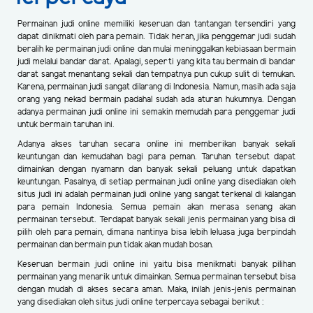
Permainan judi online memiliki keseruan dan tantangan tersendiri yang
dapat dinikmati oleh para pemain. Tidak heran, jika penggemar judi sudah
beralih ke permainan judi online dan mulai meninggalkan kebiasaan bermain
judi melalui bandar darat. Apalagi, seperti yang kita tau bermain di bandar
darat sangat menantang sekali dan tempatnya pun cukup sulit di temukan.
Karena, permainan judi sangat dilarang di Indonesia. Namun, masih ada saja
orang yang nekad bermain padahal sudah ada aturan hukumnya. Dengan
adanya permainan judi online ini semakin memudah para penggemar judi
untuk bermain taruhan ini.
Adanya akses taruhan secara online ini memberikan banyak sekali
keuntungan dan kemudahan bagi para peman. Taruhan tersebut dapat
dimainkan dengan nyamann dan banyak sekali peluang untuk dapatkan
keuntungan. Pasalnya, di setiap permainan judi online yang disediakan oleh
situs judi ini adalah permainan judi online yang sangat terkenal di kalangan
para pemain Indonesia. Semua pemain akan merasa senang akan
permainan tersebut. Terdapat banyak sekali jenis permainan yang bisa di
pilih oleh para pemain, dimana nantinya bisa lebih leluasa juga berpindah
permainan dan bermain pun tidak akan mudah bosan.
Keseruan bermain judi online ini yaitu bisa menikmati banyak pilihan
permainan yang menarik untuk dimainkan. Semua permainan tersebut bisa
dengan mudah di akses secara aman. Maka, inilah jenis-jenis permainan
yang disediakan oleh situs judi online terpercaya sebagai berikut :