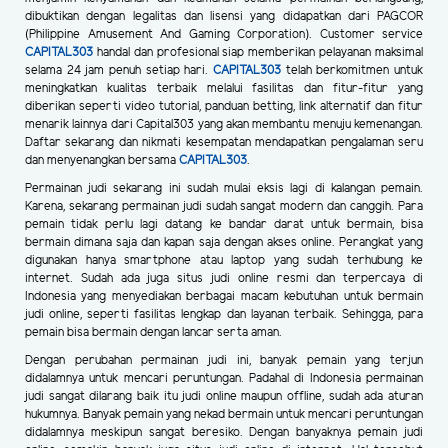
dibuktikan dengan legalitas dan lisensi yang didapatkan dari PAGCOR
(Philippine Amusement And Gaming Corporation). Customer service
CAPITAL303
handal dan profesional siap memberikan pelayanan maksimal
selama 24 jam penuh setiap hari.
CAPITAL303
telah berkomitmen untuk
meningkatkan kualitas terbaik melalui fasilitas dan fitur-fitur yang
diberikan seperti video tutorial, panduan betting, link alternatif dan fitur
menarik lainnya dari Capital303 yang akan membantu menuju kemenangan.
Daftar sekarang dan nikmati kesempatan mendapatkan pengalaman seru
dan menyenangkan bersama
CAPITAL303
.
Permainan judi sekarang ini sudah mulai eksis lagi di kalangan pemain.
Karena, sekarang permainan judi sudah sangat modern dan canggih. Para
pemain tidak perlu lagi datang ke bandar darat untuk bermain, bisa
bermain dimana saja dan kapan saja dengan akses online. Perangkat yang
digunakan hanya smartphone atau laptop yang sudah terhubung ke
internet. Sudah ada juga situs judi online resmi dan terpercaya di
Indonesia yang menyediakan berbagai macam kebutuhan untuk bermain
judi online, seperti fasilitas lengkap dan layanan terbaik. Sehingga, para
pemain bisa bermain dengan lancar serta aman.
Dengan perubahan permainan judi ini, banyak pemain yang terjun
didalamnya untuk mencari peruntungan. Padahal di Indonesia permainan
judi sangat dilarang baik itu judi online maupun offline, sudah ada aturan
hukumnya. Banyak pemain yang nekad bermain untuk mencari peruntungan
didalamnya meskipun sangat beresiko. Dengan banyaknya pemain judi