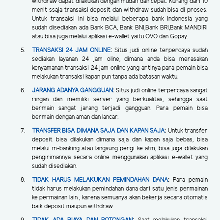
withdraw dapat dilakukan dengan mudah dan cepat. Kurang dari 10
menit ssaja transaksi deposit dan withdraw sudah bisa di proses.
Untuk transaksi ini bisa melalui beberapa bank Indonesia yang
sudah disediakan ada Bank BCA, Bank BNI,Bank BRI,Bank MANDIRI
atau bisa juga melalui aplikasi e-wallet yaitu OVO dan Gopay.
TRANSAKSI 24 JAM ONLINE
:
Situs judi online terpercaya sudah
sediakan layanan 24 jam oline, dimana anda bisa merasakan
kenyamanan transaksi 24 jam online yang artinya para pemain bisa
melakukan transaksi kapan pun tanpa ada batasan waktu.
JARANG ADANYA GANGGUAN
:
Situs judi online terpercaya sangat
ringan dan memiliki server yang berkualitas, sehingga saat
bermain sangat jarang terjadi gangguan. Para pemain bisa
bermain dengan aman dan lancar.
TRANSFER BISA DIMANA SAJA DAN KAPAN SAJA
:
Untuk transfer
deposit bisa dilakukan dimana saja dan kapan saja bebas, bisa
melalui m-banking atau langsung pergi ke atm, bisa juga dilakukan
pengirimannya secara online menggunakan aplikasi e-wallet yang
sudah disediakan.
TIDAK HARUS MELAKUKAN PEMINDAHAN DANA
:
Para pemain
tidak harus melakukan pemindahan dana dari satu jenis permainan
ke permainan lain , karena semuanya akan bekerja secara otomatis
baik deposit maupun withdraw.