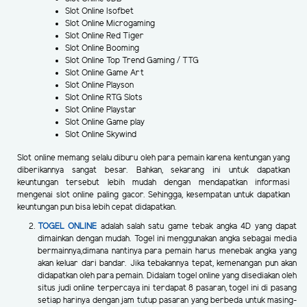
Slot Online Isofbet
Slot Online Microgaming
Slot Online Red Tiger
Slot Online Booming
Slot Online Top Trend Gaming / TTG
Slot Online Game Art
Slot Online Playson
Slot Online RTG Slots
Slot Online Playstar
Slot Online Game play
Slot Online Skywind
Slot online memang selalu diburu oleh para pemain karena kentungan yang
diberikannya sangat besar. Bahkan, sekarang ini untuk dapatkan
keuntungan tersebut lebih mudah dengan mendapatkan informasi
mengenai slot online paling gacor. Sehingga, kesempatan untuk dapatkan
keuntungan pun bisa lebih cepat didapatkan.
TOGEL ONLINE
adalah salah satu game tebak angka 4D yang dapat
dimainkan dengan mudah. Togel ini menggunakan angka sebagai media
bermainnya,dimana nantinya para pemain harus menebak angka yang
akan keluar dari bandar. Jika tebakannya tepat, kemenangan pun akan
didapatkan oleh para pemain. Didalam togel online yang disediakan oleh
situs judi online terpercaya ini terdapat 8 pasaran, togel ini di pasang
setiap harinya dengan jam tutup pasaran yang berbeda untuk masing-