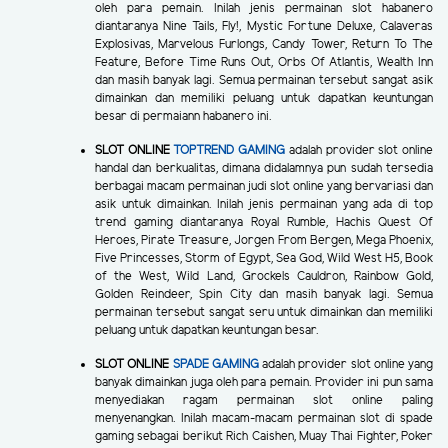
oleh para pemain. Inilah jenis permainan slot habanero
diantaranya Nine Tails, Fly!, Mystic Fortune Deluxe, Calaveras
Explosivas, Marvelous Furlongs, Candy Tower, Return To The
Feature, Before Time Runs Out, Orbs Of Atlantis, Wealth Inn
dan masih banyak lagi. Semua permainan tersebut sangat asik
dimainkan dan memiliki peluang untuk dapatkan keuntungan
besar di permaiann habanero ini.
SLOT ONLINE
TOPTREND GAMING
adalah provider slot online
handal dan berkualitas, dimana didalamnya pun sudah tersedia
berbagai macam permainan judi slot online yang bervariasi dan
asik untuk dimainkan. Inilah jenis permainan yang ada di top
trend gaming diantaranya Royal Rumble, Hachis Quest Of
Heroes, Pirate Treasure, Jorgen From Bergen, Mega Phoenix,
Five Princesses, Storm of Egypt, Sea God, Wild West H5, Book
of the West, Wild Land, Grockels Cauldron, Rainbow Gold,
Golden Reindeer, Spin City dan masih banyak lagi. Semua
permainan tersebut sangat seru untuk dimainkan dan memiliki
peluang untuk dapatkan keuntungan besar.
SLOT ONLINE
SPADE GAMING
adalah provider slot online yang
banyak dimainkan juga oleh para pemain. Provider ini pun sama
menyediakan ragam permainan slot online paling
menyenangkan. Inilah macam-macam permainan slot di spade
gaming sebagai berikut Rich Caishen, Muay Thai Fighter, Poker