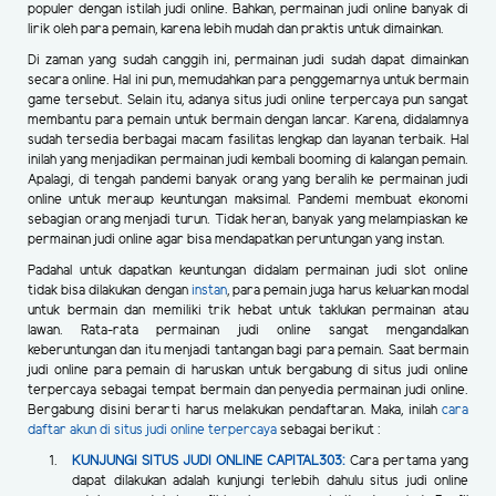
populer dengan istilah judi online. Bahkan, permainan judi online banyak di
lirik oleh para pemain, karena lebih mudah dan praktis untuk dimainkan.
Di zaman yang sudah canggih ini, permainan judi sudah dapat dimainkan
secara online. Hal ini pun, memudahkan para penggemarnya untuk bermain
game tersebut. Selain itu, adanya situs judi online terpercaya pun sangat
membantu para pemain untuk bermain dengan lancar. Karena, didalamnya
sudah tersedia berbagai macam fasilitas lengkap dan layanan terbaik. Hal
inilah yang menjadikan permainan judi kembali booming di kalangan pemain.
Apalagi, di tengah pandemi banyak orang yang beralih ke permainan judi
online untuk meraup keuntungan maksimal. Pandemi membuat ekonomi
sebagian orang menjadi turun. Tidak heran, banyak yang melampiaskan ke
permainan judi online agar bisa mendapatkan peruntungan yang instan.
Padahal untuk dapatkan keuntungan didalam permainan judi slot online
tidak bisa dilakukan dengan
instan
, para pemain juga harus keluarkan modal
untuk bermain dan memiliki trik hebat untuk taklukan permainan atau
lawan. Rata-rata permainan judi online sangat mengandalkan
keberuntungan dan itu menjadi tantangan bagi para pemain. Saat bermain
judi online para pemain di haruskan untuk bergabung di situs judi online
terpercaya sebagai tempat bermain dan penyedia permainan judi online.
Bergabung disini berarti harus melakukan pendaftaran. Maka, inilah
cara
daftar akun di situs judi online terpercaya
sebagai berikut :
KUNJUNGI SITUS JUDI ONLINE
CAPITAL303:
Cara pertama yang
dapat dilakukan adalah kunjungi terlebih dahulu situs judi online