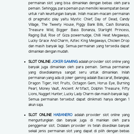
permainan slot yang bisa dimainkan dengan bebas oleh para
pemain. Sehingga, para pemain pun memiliki kesempatan besar
untuk raih keuntungan banyak. Inilah macam-macam permainan
di pragmatic play yaitu Mystic Chief, Day of Dead, Candy
Village, The Tweety House, Piggy Bank Bills, Cash Bonanza,
Treasure Wild, Bigger Bass Bonanza, Starlight Princess,
Raging Bull, Rise of Giza powernudge, Chilli Heat Megaways,
Lucky Grace And Charm, Aztec King Megaways, Chicken Drop
dan masih banyak lagi. Semua permainan yang tersedia dapat
dimainkan dengan mudah.
SLOT ONLINE
JOKER GAMING
adalah provider slot online yang
banyak juga dimainkan oleh para pemain. Semua permainan
yang disediakannya sangat seru untuk dimainkan. Inilah
permainan yang ada di joker gaming adalah Baccarat, Belangkai,
Dragon Tiger, Hot Fruits, Octagon Gem, Horus Eye, Burning
Pearl, Money Vault, Ancient Artifact, Dolphin Treasure, Fifty
Lions, Nugget Hunter, Lucky Lady Charm dan masih banyak lagi.
Semua permainan tersebut dapat dinikmati hanya dengan 1
akun saja.
SLOT ONLINE
HABANERO
adalah provider slot online yang
menguntungkan dan banyak juga di mainkan oleh para
penggemar slot. Didalam provider ini telah disedikan banyak
sekali jenis permainan slot yang dapat di pilih dengan bebas