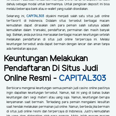
dahulu sebagai modal untuk bermainnya. Untuk pengisian deposit ini bisa
melalui beberapa bank atau e-wallet yang sudah disediakan.
Sekarang ini,
CAPITAL303
diyakini menjadi salah satu situs judi online
terfavorit di Indonesia. Didalam situs tersebut berbagai macam
kemudahan dapat dirasakan oleh para pemain salah satunya adalah
kemudahan dalam transaksi, pendaftaran, permainan dan masih banyak
lagi. Bahkan, anda pun bisa merasakan berbagai macam keuntungan setelah
melakukan pendaftaran di situs judi online terpercaya ini. Melalui
keuntungan tersebut anda dapat bermain dengan lancar dan aman tanpa
ada hambatan apa pun.
Keuntungan Melakukan
Pendaftaran Di Situs Judi
Online Resmi -
CAPITAL303
Berbicara mengenai keuntungan semua pemain judi casino online pastinya
ingin dapatkan keuntungan tersebut. Namun, kali ini yang di bahas bukan
keuntungan dari segi materi atau uang saja. Namun, keuntungan berupa
kenyamanan saat bermain. Terkadang para pemain mengalami kesulitan
saat hendak melakukan permainan jud online. Namun, berbeda jika bermain
di situs judi online resmi dan terpercaya di Indonesia. Justru kemudahan