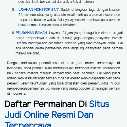
pun akan lebih bervariasi dan asik untuk dimainkan.
LAYANAN NONSTOP 24/7
:
Sudah di lengkapi juga dengan layanan
24 jam non stop yang bisa dinikmati oleh para pemain kapan pun
tanpa ada batasan waktu. Adanya layanan ini membuat para pemain
bisa bermain taruhan secara fleksibel.
PELAYANAN RAMAH
:
Layanan 24 jam yang di suguhkan oleh situs judi
online terpercaya sudah di dukung juga dengan pelayanan ramah.
Dimana, nantinya ada customer service yang akan melayani anda. Jika
ada kendala dalam permainan bisa langsung ditanyakan pada pemain
melalui live chat.
Dengan melakukan pendaftaran di situs judi online terpercaya di
Indonesia, para pemain akan mendapatkan berbagai macam keuntungan
baik secara materi maupun kenyamanan saat bermain. Hal yang pasti
adalah semua keuntungan tersebut benar-benar akan didapatkan oleh para
pemain. Selain keuntungan yang bisa dirasakan oleh pemain, situs ini pun
menyediakan permainan judi online yang paling populer di kalangan pemain
di Indonesia.
Daftar Permainan Di
Situs
Judi Online Resmi Dan
Terpercaya