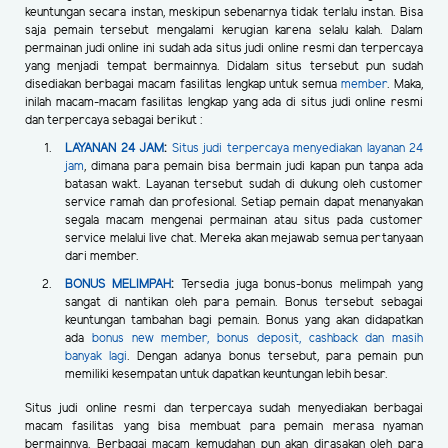
keuntungan secara instan, meskipun sebenarnya tidak terlalu instan. Bisa
saja pemain tersebut mengalami kerugian karena selalu kalah. Dalam
permainan judi online ini sudah ada situs judi online resmi dan terpercaya
yang menjadi tempat bermainnya. Didalam situs tersebut pun sudah
disediakan berbagai macam fasilitas lengkap untuk semua
member
. Maka,
inilah macam-macam fasilitas lengkap yang ada di situs judi online resmi
dan terpercaya sebagai berikut :
LAYANAN 24 JAM
:
Situs judi terpercaya menyediakan layanan 24
jam
, dimana para pemain bisa bermain judi kapan pun tanpa ada
batasan wakt. Layanan tersebut sudah di dukung oleh customer
service ramah dan profesional. Setiap pemain dapat menanyakan
segala macam mengenai permainan atau situs pada customer
service melalui live chat. Mereka akan mejawab semua pertanyaan
dari member.
BONUS MELIMPAH
:
Tersedia juga bonus-bonus melimpah yang
sangat di nantikan oleh para pemain. Bonus tersebut sebagai
keuntungan tambahan bagi pemain. Bonus yang akan didapatkan
ada
bonus new member, bonus deposit, cashback dan masih
banyak lagi
. Dengan adanya bonus tersebut, para pemain pun
memiliki kesempatan untuk dapatkan keuntungan lebih besar.
Situs judi online resmi dan terpercaya sudah menyediakan berbagai
macam fasilitas yang bisa membuat para pemain merasa nyaman
bermainnya. Berbagai macam kemudahan pun akan dirasakan oleh para